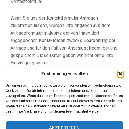
Kontaktformular
Wenn Sie uns per Kontaktformular Anfragen
zukommen lassen, werden Ihre Angaben aus dem
Anfrageformular inklusive der von Ihnen dort
angegebenen Kontaktdaten zwecks Bearbeitung der
Anfrage und für den Fall von Anschlussfragen bei uns
gespeichert. Diese Daten geben wir nicht ohne Ihre
Einwilligung weiter.
Zustimmung verwalten
Die Verarbeitung der in das Kontaktformular
Um dir ein optimales Erlebnis zu bieten, verwenden wir Technologien wie
eingegebenen Daten erfolgt somit ausschließlich auf
Cookies, um Geräteinformationen zu speichern und/oder darauf
Grundlage Ihrer Einwilligung (Art. 6 Abs. 1 lit. a
zuzugreifen. Wenn du diesen Technologien zustimmst, können wir Daten
wie das Surfverhalten oder eindeutige IDs auf dieser Website verarbeiten.
DSGVO). Sie können diese Einwilligung jederzeit
Wenn du deine Zustimmung nicht erteilst oder zurückziehst, können
widerrufen. Dazu reicht eine formlose Mitteilung per
bestimmte Merkmale und Funktionen beeinträchtigt werden.
E-Mail an uns. Die Rechtmäßigkeit der bis zum
Widerruf erfolgten Datenverarbeitungsvorgänge
AKZEPTIEREN